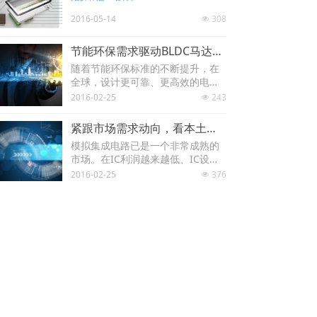
2016-05-14
308
넶
节能环保需求驱动BLDC马达成为应用热点
随着节能环保标准的不断提升，在
全球，设计更可靠、更高效的电
机，减少电子系统中电机使用的能
2016-02-25
243
넶
量，正成为优先事项。来自IEA(国
际能源机构)的数据显
紧跟市场需求动向，看本土模拟IC厂商如何突围
示，电机功耗已占全球总能耗的4
模拟集成电路已是一个非常成熟的
5%，提高电机驱动系统的效率将使
市场。在IC利润越来越低、IC设计
全球电力消耗降低9%-14%，这将
制造工具更新速度越来越快、整合
2016-02-25
376
有望使无刷直流电机(BLDC)马达的
넶
型平台大行其道的今天，也为国内
采用比例增长
成长时间并不太久的IC厂商带来了
一倍。
严峻的挑战。
上一页
1
/
2
下一页
版权所有 © 深圳市宇鑫微电子有限公司
粤ICP备16017220号