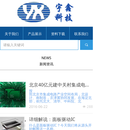
关于我们
产品展示
资料下载
联系我们
끠
NEWS
新闻资讯
北京40亿元建中关村集成电路设计园
按
照北京市集成电路产业空间布局，北设
计、南制造，京津冀协同发展。在海淀北
部，依托北大、清华、中科院、北
2016-06-22
288
넶
详细解说：面板驱动IC
什么是面板驱动IC？今天我们将从源头开
始解释这一名称。